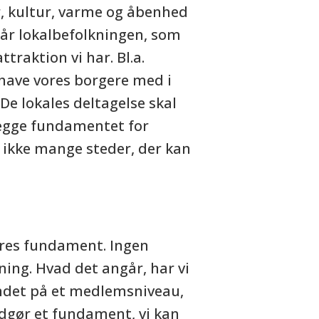
 kultur, varme og åbenhed
tår lokalbefolkningen, som
ttraktion vi har. Bl.a.
t have vores borgere med i
De lokales deltagelse skal
lægge fundamentet for
o ikke mange steder, der kan
res fundament. Ingen
ing. Hvad det angår, har vi
landet på et medlemsniveau,
udgør et fundament, vi kan