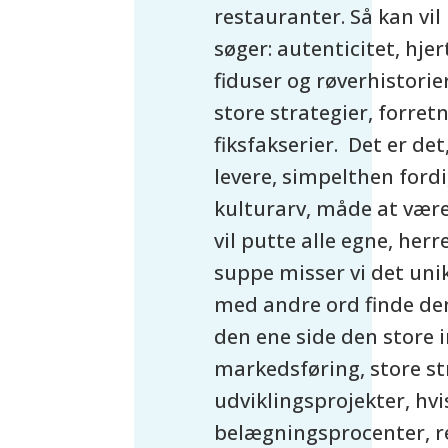
restauranter. Så kan vil
søger: autenticitet, hje
fiduser og røverhistorie
store strategier, forret
fiksfakserier. Det er det
levere, simpelthen fordi
kulturarv, måde at være
vil putte alle egne, h
suppe misser vi det uni
med andre ord finde de
den ene side den store 
markedsføring, store st
udviklingsprojekter, hvi
belægningsprocenter, r