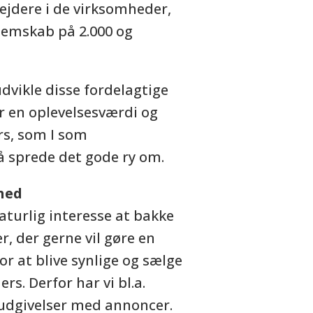
dere i de virksomheder,
lemskab på 2.000 og
udvikle disse fordelagtige
er en oplevelsesværdi og
rs, som I som
 sprede det gode ry om.
hed
naturlig interesse at bakke
, der gerne vil gøre en
r at blive synlige og sælge
rs. Derfor har vi bl.a.
 udgivelser med annoncer.