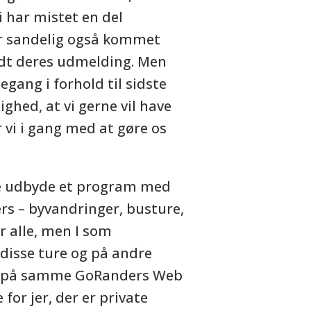
i har mistet en del
 sandelig også kommet
rudt deres udmelding. Men
gegang i forhold til sidste
ghed, at vi gerne vil have
 vi i gang med at gøre os
jde udbyde et program med
rs – byvandringer, busture,
or alle, men I som
isse ture og på andre
es på samme GoRanders Web
for jer, der er private