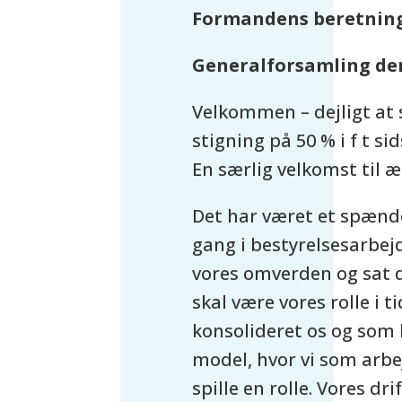
Formandens beretning
Generalforsamling den
Velkommen – dejligt at 
stigning på 50 % i f t sids
En særlig velkomst til
Det har været et spænde
gang i bestyrelsesarbej
vores omverden og sat de
skal være vores rolle i 
konsolideret os og som 
model, hvor vi som arb
spille en rolle. Vores dr