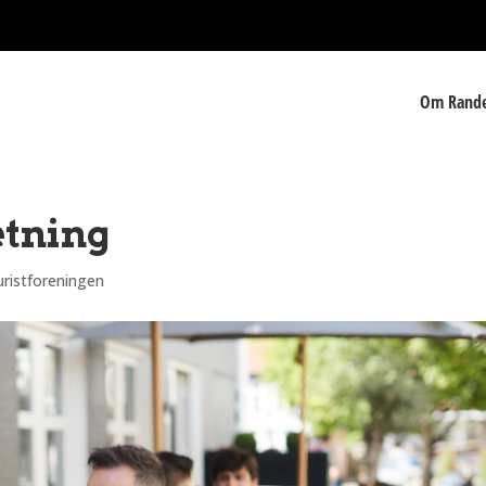
Om Rande
tning
uristforeningen