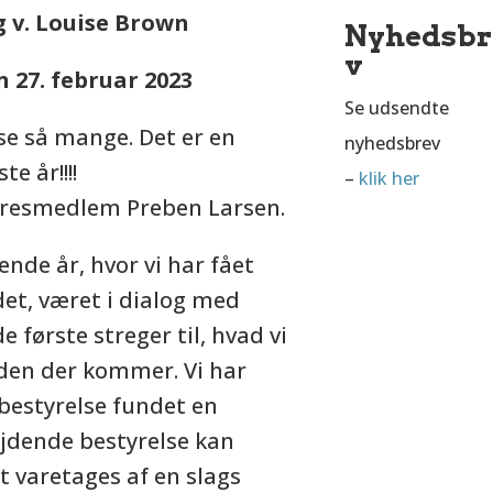
 v. Louise Brown
Nyhedsbr
v
 27. februar 2023
Se udsendte
se så mange. Det er en
nyhedsbrev
te år!!!!
–
klik her
 æresmedlem Preben Larsen.
nde år, hvor vi har fået
det, været i dialog med
 første streger til, hvad vi
tiden der kommer. Vi har
bestyrelse fundet en
ejdende bestyrelse kan
ift varetages af en slags