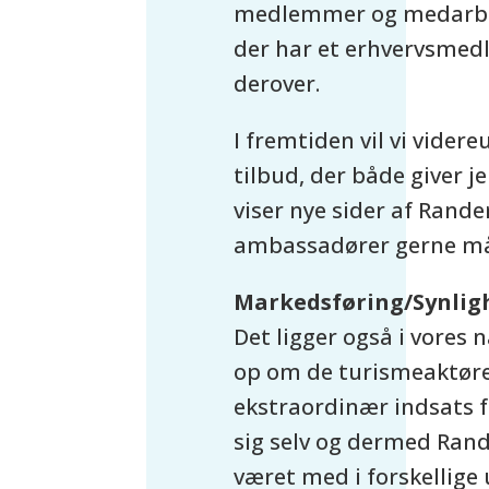
medlemmer og medarbej
der har et erhvervsmed
derover.
I fremtiden vil vi videre
tilbud, der både giver j
viser nye sider af Rande
ambassadører gerne må
Markedsføring/Synlig
Det ligger også i vores 
op om de turismeaktører
ekstraordinær indsats fo
sig selv og dermed Rande
været med i forskellige