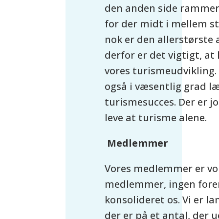
den anden side rammer,
for der midt i mellem s
nok er den allerstørste a
derfor er det vigtigt, a
vores turismeudvikling. 
også i væsentlig grad 
turismesucces. Der er j
leve at turisme alene.
Medlemmer
Vores medlemmer er vo
medlemmer, ingen foren
konsolideret os. Vi er 
der er på et antal, der 