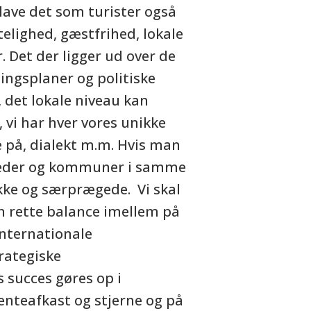
 lave det som turister også
rtelighed, gæstfrihed, lokale
r. Det der ligger ud over de
ningsplaner og politiske
, det lokale niveau kan
, vi har hver vores unikke
 på, dialekt m.m. Hvis man
erreder og kommuner i samme
kke og særprægede. Vi skal
n rette balance imellem på
internationale
rategiske
s succes gøres op i
enteafkast og stjerne og på